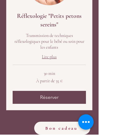
Réflexologie "Petits petons
sereins"
Transmission de techniques
réflexologiques pour le bébé ou soin pour
les enfants
Lire plus
30 min
À
À partir de 35 €
partir
de
35
euros
Réserver
Bon cadeau