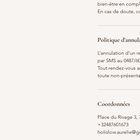
bien-être en compl
En cas de doute, c
Politique d'annul
L’annulation d’un r
par SMS au 0487/60
Tout rendez-vous a
toute non-présentat
Coordonnées
Place du Rivage 3
+32487601673
holislow.aurelie@