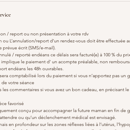
rvice
on / report ou non présentation à votre rdv
 ou L’annulation/report d’un rendez-vous doit être effectuée au
e prévue écrit (SMS/e-mail).
nulé / reporté endéans ce délais sera facturé(e) à 100 % du prix
 implique le paiement d' un acompte préalable, non rembours
port endéans les 48h ouvrables.
€ sera comptabilisé lors du paiement si vous n’apportez pas un 
s de votre séance
les commentaires si vous avez un bon cadeau, en précisant le
ce favorisé
iquement conçu pour accompagner la future maman en fin de g
it attendre ou qu’un déclenchement médical est envisagé.
mais en profondeur sur les zones réflexes liées à l’utérus, l’hyp