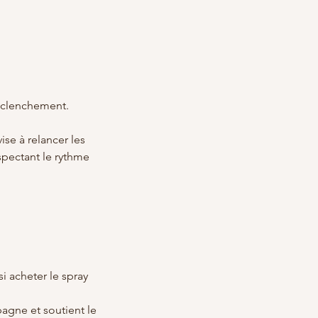
déclenchement.
ise à relancer les
spectant le rythme
i acheter le spray
agne et soutient le