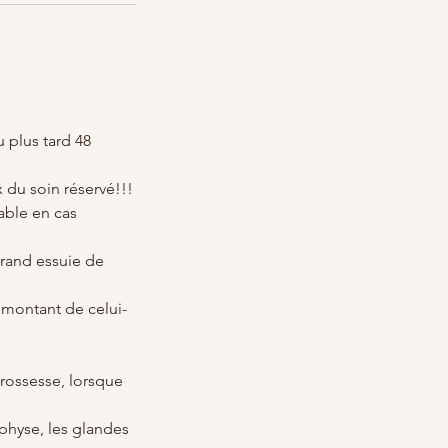
 plus tard 48
 du soin réservé!!!
able en cas
grand essuie de
 montant de celui-
rossesse, lorsque
ophyse, les glandes