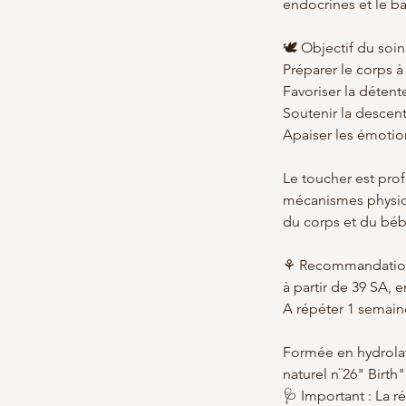
endocrines et le bas
🕊 Objectif du soin
Préparer le corps 
Favoriser la détent
Soutenir la descent
Apaiser les émotion
Le toucher est prof
mécanismes physiol
du corps et du béb
⚘ Recommandatio
à partir de 39 SA, 
A répéter 1 semain
Formée en hydrolath
naturel n¨26" Birth
🩺 Important : La 